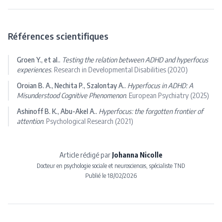
Références scientifiques
Groen Y., et al.
.
Testing the relation between ADHD and hyperfocus
experiences
.
Research in Developmental Disabilities
(
2020
)
Oroian B. A., Nechita P., Szalontay A.
.
Hyperfocus in ADHD: A
Misunderstood Cognitive Phenomenon
.
European Psychiatry
(
2025
)
Ashinoff B. K., Abu-Akel A.
.
Hyperfocus: the forgotten frontier of
attention
.
Psychological Research
(
2021
)
Article rédigé par
Johanna Nicolle
Docteur en psychologie sociale et neurosciences, spécialiste TND
Publié le
18/02/2026